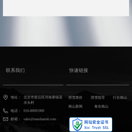
联系我们
快速链接
地址：
北京市密云区河南寨镇圣
滑雪票价
滑雪指导
行在南山
水头村
南山新闻
食在南山
电话：
010-89091909
邮箱：
sales@nanshanski.com