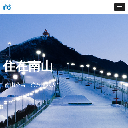
住在南山
南山滑雪，缔造快乐人生！