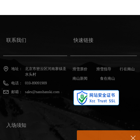
联系我们
快速链接
地址：
北京市密云区河南寨镇圣
滑雪票价
滑雪指导
行在南山
水头村
南山新闻
食在南山
电话：
010-89091909
邮箱：
sales@nanshanski.com
入场须知